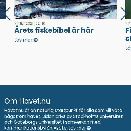
NYHET 2021-02-16
NY
Årets fiskebibel är här
F
s
Läs mer
Lä
Om Havet.nu
Havet.nu är en naturlig startpunkt för alla som vill veta
något om havet. Sidan drivs av
Stockholms universitet
och
Göteborgs universitet
i samverkan med
kommunikationsbyrån
Azote
.
Läs mer