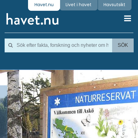
Havet.nu
Livet i havet
Havsutsikt
Toggl
SÖK