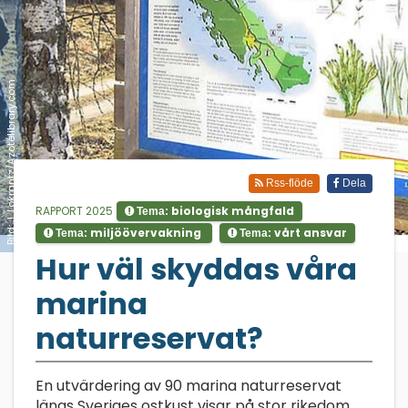
Bild: J. Lokrantz/Azotelibrary.com
Rss-flöde
Dela
RAPPORT 2025
biologisk mångfald
Tema:
miljöövervakning
vårt ansvar
Tema:
Tema:
;
Hur väl skyddas våra
marina
naturreservat?
En utvärdering av 90 marina naturreservat
längs Sveriges ostkust visar på stor rikedom