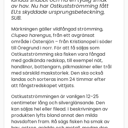
av hav. Nu har Ostkustströmming fått
EU:s skyddade ursprungsbeteckning,
SUB.
Märkningen gäller vildfångad strömming,
Clupea harengus
, från ett avgränsat
område i Östersjön – från Kristianopel i söder
till Öregrund i norr. För att få säljas som
Ostkustströmming ska fisken vara fångad
med godkända redskap, till exempel nät,
handlinor, bottengarn, pilkmaskiner eller trål
med särskild maskstorlek. Den ska också
landas och sorteras inom 24 timmar efter
att fångstredskapet vittjats.
Ostkustströmmingen är vanligen 12–25
centimeter lång och silverglänsande. Den
kan säljas hel eller filead. I beskrivningen av
produkten lyfts bland annat den milda
havsdoften fram. Rå sägs fisken ha smak av
hav, ostron, grädde och metall, medan den