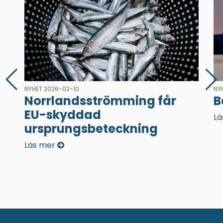
NYHET 2026-02-10
NY
Norrlandsströmming får
B
EU-skyddad
Lä
ursprungsbeteckning
Läs mer