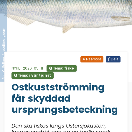
Bild: C. Bollner/Azotelibrary.com
Rss-flöde
Dela
NYHET 2026-05-11
fiske
Tema:
i vår tjänst
Tema:
;
Ostkustströmming
får skyddad
ursprungsbeteckning
Den ska fiskas längs Östersjökusten,
landas snabbt och ha en tydlig smak