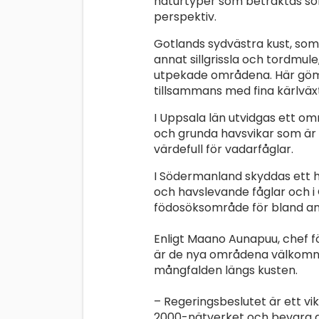
naturtyper som betraktas som
perspektiv.
Gotlands sydvästra kust, som
annat sillgrissla och tordmule
utpekade områdena. Här göm
tillsammans med fina kärlväx
I Uppsala län utvidgas ett o
och grunda havsvikar som är en
värdefull för vadarfåglar.
I Södermanland skyddas ett 
och havslevande fåglar och i 
födosöksområde för bland ann
Enligt Maano Aunapuu, chef 
är de nya områdena välkomna 
mångfalden längs kusten.
– Regeringsbeslutet är ett vi
2000-nätverket och bevara de