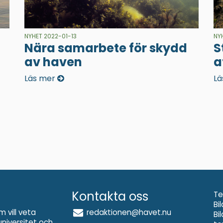
NYHET 2022-01-13
NY
Nära samarbete för skydd
S
av haven
a
Läs mer
Lä
Kontakta oss
Te
Bi
m vill veta
redaktionen@havet.nu
Bi
niversitet
och