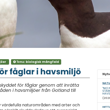
jöer
biologisk mångfald
Tema:
ör fåglar i havsmiljö
Nyhe
NATU
skyddet för fåglar genom att inrätta
"NIO
en i havsmiljöer från Gotland till
STÄR
HAVS
(202
av värdefulla naturområden med arter och
HITT