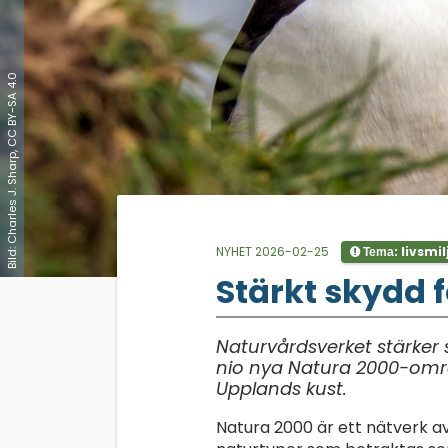
Bild: Charles J. Sharp, CC BY-SA 4.0
NYHET 2026-02-25
livsmil
Tema:
;
Stärkt skydd f
Naturvårdsverket stärker 
nio nya Natura 2000-områd
Upplands kust.
Natura 2000 är ett nätverk 