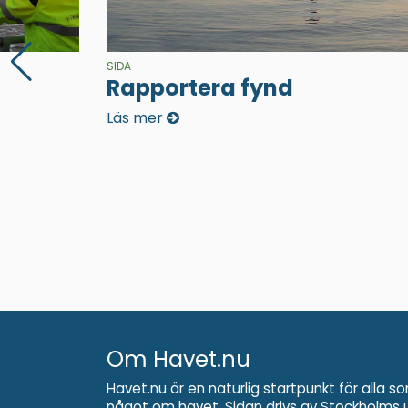
SIDA
Rapportera fynd
Läs mer
Om Havet.nu
Havet.nu är en naturlig startpunkt för alla so
något om havet. Sidan drivs av
Stockholms u