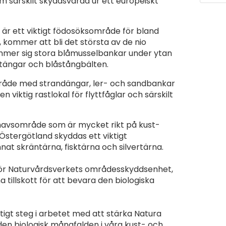
 särskilt skyddsvärda ur ett europeiskt
 är ett viktigt födosöksområde för bland
, kommer att bli det största av de nio
mer sig stora blåmusselbankar under ytan
tängar och blåstångbälten.
mråde med strandängar, ler- och sandbankar
 viktig rastlokal för flyttfåglar och särskilt
havsområde som är mycket rikt på kust-
Östergötland skyddas ett viktigt
at skräntärna, fisktärna och silvertärna.
för Naturvårdsverkets områdesskyddsenhet,
tillskott för att bevara den biologiska
ktigt steg i arbetet med att stärka Natura
n biologisk mångfalden i våra kust- och