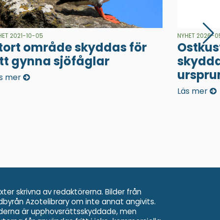
HET 2021-10-05
NYHET 2026-05
tort område skyddas för
Ostkus
tt gynna sjöfåglar
skydd
urspru
s mer
Läs mer
xter skrivna av redaktörerna. Bilder från
ldbyrån Azotelibrary om inte annat angivits.
lderna är upphovsrättsskyddade, men