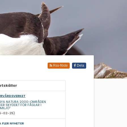
Rss-flöde
Dela
tskällor
RVÅRDSVERKET
 NYA NATURA 2000-OMRÅDEN
KER SKYDDET FÖR FÅGLAR I
MILJÖ"
6-02-25)
A FLER NYHETER