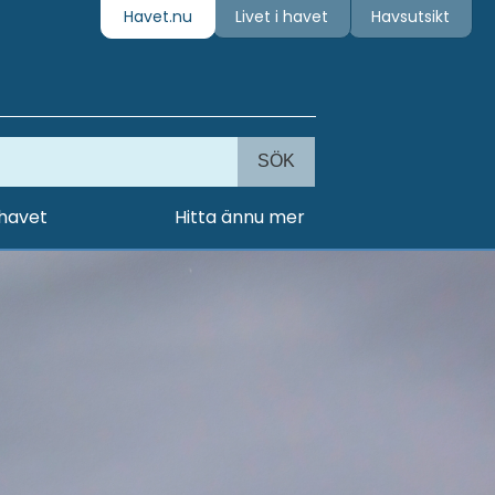
Havet.nu
Livet i havet
Havsutsikt
SÖK
 havet
Hitta ännu mer