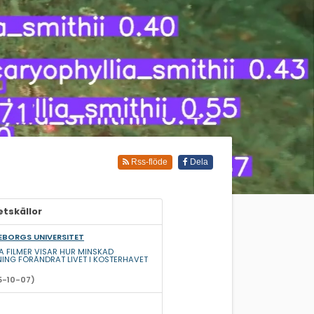
Rss-flöde
Dela
tskällor
BORGS UNIVERSITET
KA FILMER VISAR HUR MINSKAD
NING FÖRÄNDRAT LIVET I KOSTERHAVET
5-10-07)