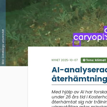
Bild: Göteborgs universitet
NYHET 2025-10-07
klimat
Tema:
;
AI-analyserad
återhämtning 
Med hjälp av AI har forsk
under 26 års tid i Kosterh
återhämtat sig när tråln
värmetåliga arter minskat