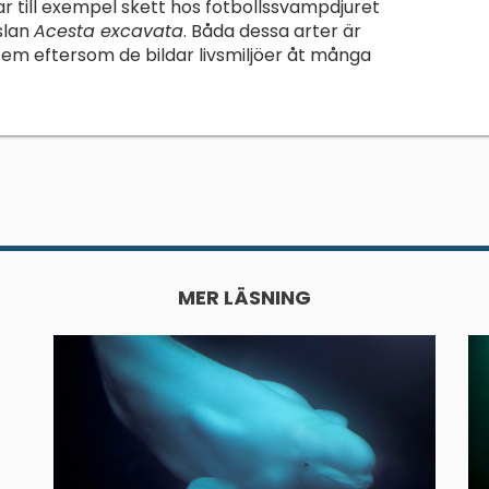
r till exempel skett hos fotbollssvampdjuret
slan
Acesta excavata
. Båda dessa arter är
tem eftersom de bildar livsmiljöer åt många
MER LÄSNING