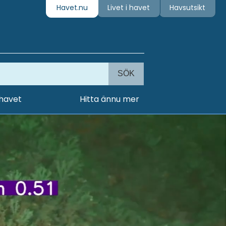
Havet.nu
Livet i havet
Havsutsikt
SÖK
 havet
Hitta ännu mer