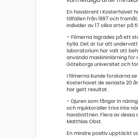
En havsbrant i Kosterhavet h
tillfällen från 1997 och framåt.
individer av 17 olika arter på f
– Filmerna lagrades på ett st
hylla. Det är tur att underva
laboratorium har valt att behå
använda maskininlärning för 
Göteborgs universitet och for
I filmerna kunde forskarna se
Kosterhavet de senaste 20 åre
har gett resultat.
– Djuren som fångar in närin
och mjukkoraller trivs inte n
havsbottnen. Flera av dessa a
Matthias Obst.
En mindre positiv upptäckt v