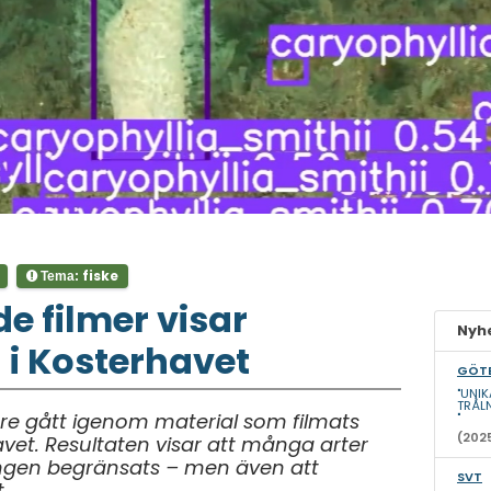
fiske
Tema:
e filmer visar
Nyhe
i Kosterhavet
GÖTE
"UNI
TRÅL
are gått igenom material som filmats
"
(202
avet. Resultaten visar att många arter
ingen begränsats – men även att
SVT
.