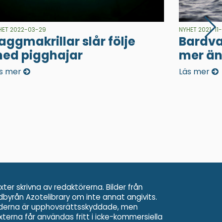
HET 2022-03-29
NYHET 2021-11
aggmakrillar slår följe
Bardva
ed pigghajar
mer än
s mer
Läs mer
xter skrivna av redaktörerna. Bilder från
ldbyrån Azotelibrary om inte annat angivits.
lderna är upphovsrättsskyddade, men
xterna får användas fritt i icke-kommersiella