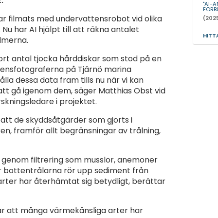
"AI-
FÖRB
ar filmats med undervattensrobot vid olika
(202
 Nu har AI hjälpt till att räkna antalet
HITT
ilmerna.
ort antal tjocka hårddiskar som stod på en
ttensfotograferna på Tjärnö marina
lla dessa data fram tills nu när vi kan
att gå igenom dem, säger Matthias Obst vid
skningsledare i projektet.
 att de skyddsåtgärder som gjorts i
n, framför allt begränsningar av trålning,
g genom filtrering som musslor, anemoner
är bottentrålarna rör upp sediment från
rter har återhämtat sig betydligt, berättar
ar att många värmekänsliga arter har