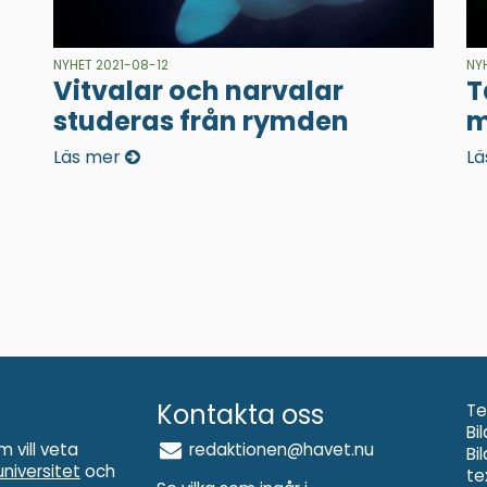
NYHET 2021-08-12
NY
Vitvalar och narvalar
T
studeras från rymden
m
Läs mer
Lä
Kontakta oss
Te
Bi
m vill veta
redaktionen@havet.nu
Bi
niversitet
och
te