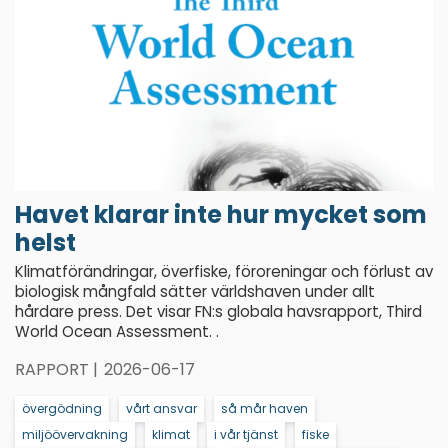
Havet klarar inte hur mycket som
helst
Klimatförändringar, överfiske, föroreningar och förlust av
biologisk mångfald sätter världshaven under allt
hårdare press. Det visar FN:s globala havsrapport, Third
World Ocean Assessment. .
RAPPORT |
2026-06-17
övergödning
vårt ansvar
så mår haven
miljöövervakning
klimat
i vår tjänst
fiske