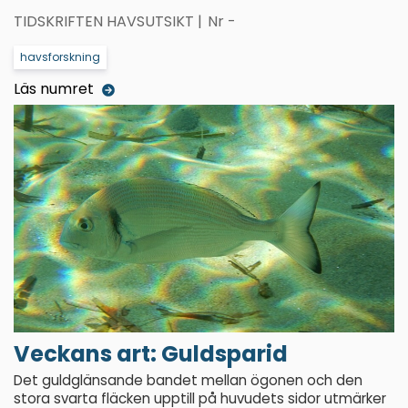
TIDSKRIFTEN HAVSUTSIKT |
Nr -
havsforskning
Läs numret
Veckans art:
Guldsparid
Det guldglänsande bandet mellan ögonen och den
stora svarta fläcken upptill på huvudets sidor utmärker