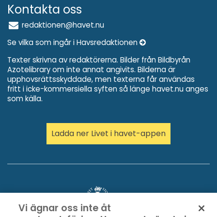
Kontakta oss
redaktionen@havet.nu
Se vilka som ingår i Havsredaktionen
Texter skrivna av redaktörerna. Bilder från Bildbyrån
Azotelibrary om inte annat angivits. Bilderna är
upphovsrättsskyddade, men texterna får användas
fritt i icke-kommersiella syften så länge havet.nu anges
som källa.
Ladda ner Livet i havet-appen
Vi ägnar oss inte åt