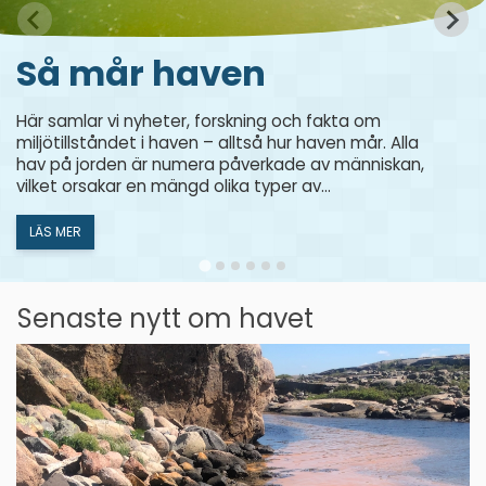
Så mår haven
Här samlar vi nyheter, forskning och fakta om
miljötillståndet i haven – alltså hur haven mår. Alla
hav på jorden är numera påverkade av människan,
vilket orsakar en mängd olika typer av
miljöproblem för de djur och växter som lever där.
Vilka problemen är, och vad de får för
LÄS MER
konsekvenser varierar stort. Sveriges tre stora
havsområden, Bottniska viken, Egentliga Östersjön
och Västerhavet har en hel del gemensamma
Senaste nytt om havet
miljöproblem, men också mycket som skiljer dem
åt.