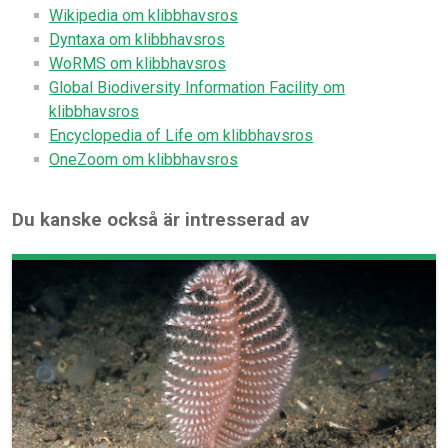
Wikipedia om klibbhavsros
Dyntaxa om klibbhavsros
WoRMS om klibbhavsros
Global Biodiversity Information Facility om
klibbhavsros
Encyclopedia of Life om klibbhavsros
OneZoom om klibbhavsros
Du kanske också är intresserad av