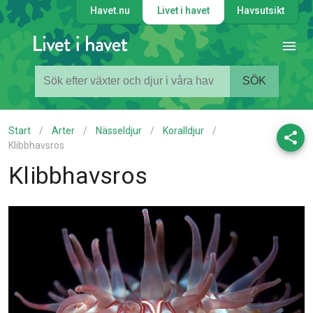
Havet.nu
Livet i havet
Havsutsikt
SÖK
Start
/
Arter
/
Nässeldjur
/
Koralldjur
/
Klibbhavsros
Klibbhavsros