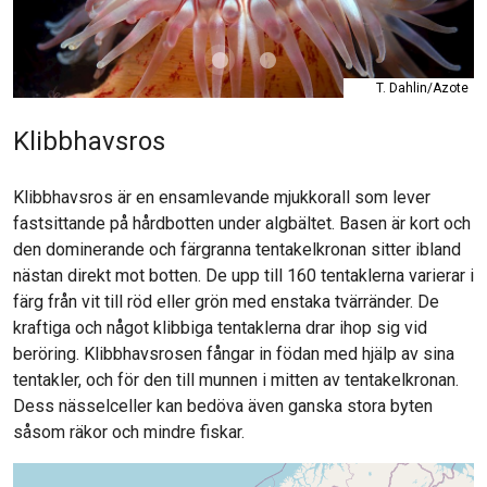
T. Dahlin/Azote
Klibbhavsros
Klibbhavsros är en ensamlevande mjukkorall som lever
fastsittande på hårdbotten under algbältet. Basen är kort och
den dominerande och färgranna tentakelkronan sitter ibland
nästan direkt mot botten. De upp till 160 tentaklerna varierar i
färg från vit till röd eller grön med enstaka tvärränder. De
kraftiga och något klibbiga tentaklerna drar ihop sig vid
beröring. Klibbhavsrosen fångar in födan med hjälp av sina
tentakler, och för den till munnen i mitten av tentakelkronan.
Dess nässelceller kan bedöva även ganska stora byten
såsom räkor och mindre fiskar.